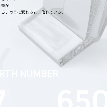
る熱が
えるチカラに変わると、信じている。
Y
RTH NUMBER
7
65