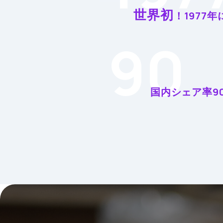
世界初
！1977年
90
国内シェア率9