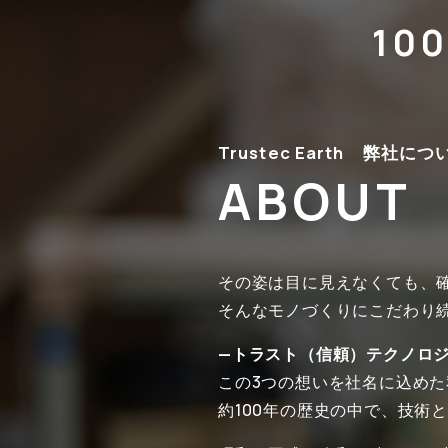
10
Trustec Earth
弊社につ
ABOUT
その姿は目に見えなくても、
そんなモノづくりにこだわり
—トラスト（信頼）テクノロ
この3つの想いを社名に込めた
約100年の歴史の中で、技術