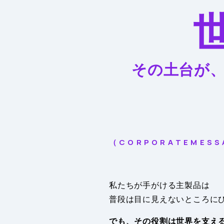
その土台が
（ C O R P O R A T E M E S S
私たちが手がける主製品は
普段は目に見えないところに
でも、その役割は世界を支え