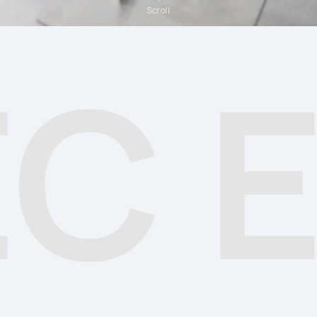
Scroll
 E