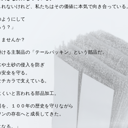
しれないけれど、私たちはその価値に本気で向き合っている
のようにして
ろう？」
りませんか？
掛ける主製品の「テールパッキン」という部品だ。
水や土砂の侵入を防ぎ
の安全を守る。
なチカラで支えている。
にくいと言われる部品加工。
場を、１００年の歴史を守りながら
ワンの存在へと成長してきた。
になる。」