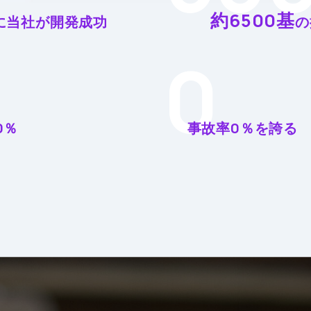
約6500基
に
当社が開発成功
の
0
0％
事故率0％を誇る